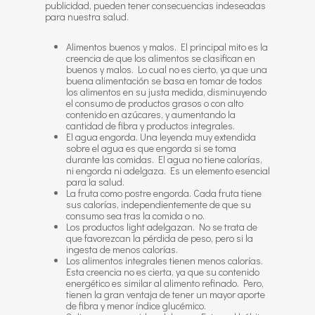
publicidad, pueden tener consecuencias indeseadas
para nuestra salud.
Alimentos buenos y malos. El principal mito es la
creencia de que los alimentos se clasifican en
buenos y malos. Lo cual no es cierto, ya que una
buena alimentación se basa en tomar de todos
los alimentos en su justa medida, disminuyendo
el consumo de productos grasos o con alto
contenido en azúcares, y aumentando la
cantidad de fibra y productos integrales.
El agua engorda. Una leyenda muy extendida
sobre el agua es que engorda si se toma
durante las comidas. El agua no tiene calorías,
ni engorda ni adelgaza. Es un elemento esencial
para la salud.
La fruta como postre engorda. Cada fruta tiene
sus calorías, independientemente de que su
consumo sea tras la comida o no.
Los productos light adelgazan. No se trata de
que favorezcan la pérdida de peso, pero si la
ingesta de menos calorías.
Los alimentos integrales tienen menos calorías.
Esta creencia no es cierta, ya que su contenido
energético es similar al alimento refinado. Pero,
tienen la gran ventaja de tener un mayor aporte
de fibra y menor índice glucémico.