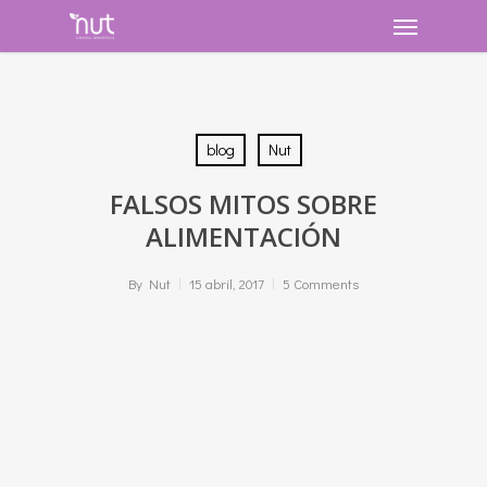
Skip
Menu
to
main
content
blog
Nut
FALSOS MITOS SOBRE
ALIMENTACIÓN
By
Nut
15 abril, 2017
5 Comments