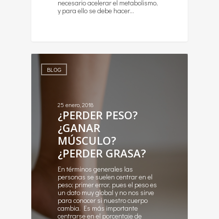
necesario acelerar el metabolismo,
y para ello se debe hacer…
BLOG
25 enero, 2018
¿PERDER PESO?
¿GANAR
MÚSCULO?
¿PERDER GRASA?
En términos generales las
personas se suelen centrar en el
peso; primer error, pues el peso es
un dato muy global y no nos sirve
para conocer si nuestro cuerpo
cambia. Es más importante
centrarse en el porcentaje de