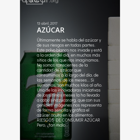
BLOG
13 abril, 2017
AZÚCAR
Últimamente se habla del azúcar y
de sus riesgos en todas partes.
Este polvo blanco nos invade y está
a la orden del día, en muchos más
sitios de los que nos imaginamos.
No somos conscientes de la
cantidad de azúcar que
consumimos a lo largo del día, de
las semanas, de los meses… Si
sumamos, son muchos kilos al año.
Una de las innovadoras iniciativas
de los últimos meses la ha llevado
a cabo sinazucar.org, que con sus
geniales imágenes nos representa
de forma sencilla y gráfica el
azúcar oculto en los alimentos.
RIESGOS DE CONSUMIR AZÚCAR
Pero, ¿tan malo…