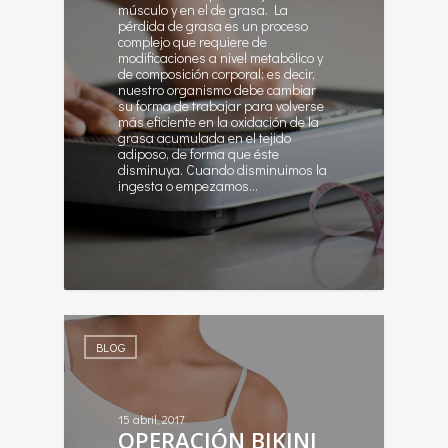
músculo y en el de grasa. La
pérdida de grasa es un proceso
complejo que requiere de
modificaciones a nivel metabólico y
de composición corporal; es decir,
nuestro organismo debe cambiar
su forma de trabajar para volverse
más eficiente en la oxidación de la
grasa acumulada en el tejido
adiposo, de forma que éste
disminuya. Cuando disminuimos la
ingesta o empezamos…
1
BLOG
15 abril, 2017
OPERACIÓN BIKINI